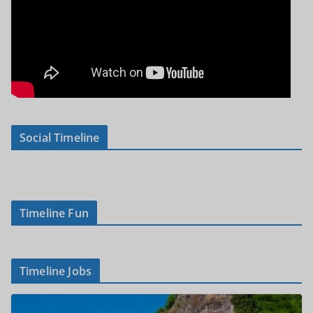
Social Timeline
Timeline Fun
Timeline Jobs