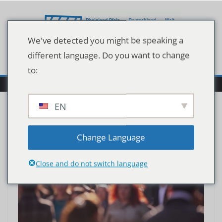
Zum
Inhalt
springen
We've detected you might be speaking a
different language. Do you want to change
to:
EN
Change Language
Close and do not switch language