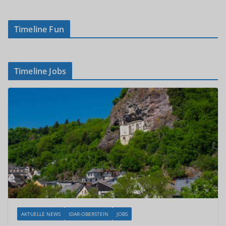
Timeline Fun
Timeline Jobs
AKTUELLE NEWS
IDAR-OBERSTEIN
JOBS