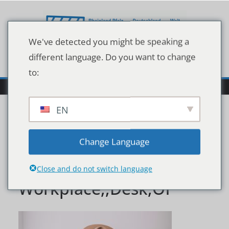
Zum
Inhalt
springen
We've detected you might be speaking a
different language. Do you want to change
to:
EN
Woman,Working,On,Co
Change Language
mputer,At,Home,Office.,
Close and do not switch language
Workplace,,Desk,Of