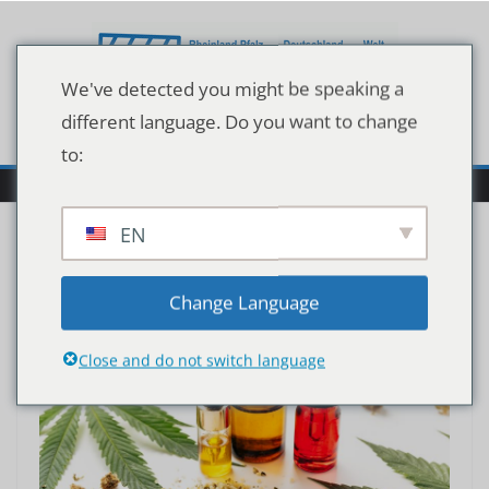
Zum
Inhalt
springen
We've detected you might be speaking a
different language. Do you want to change
to:
EN
Change Language
Close and do not switch language