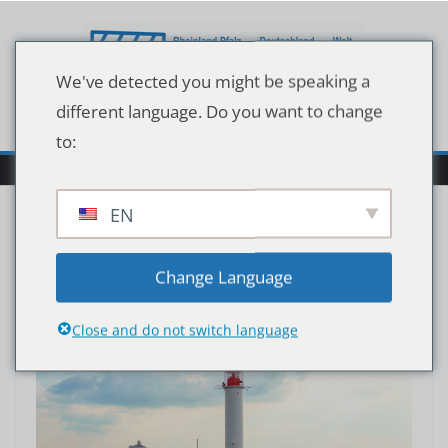
Zum
Inhalt
springen
We've detected you might be speaking a
different language. Do you want to change
to:
EN
Change Language
Close and do not switch language