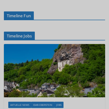
Timeline Fun
Timeline Jobs
AKTUELLE NEWS
IDAR-OBERSTEIN
JOBS