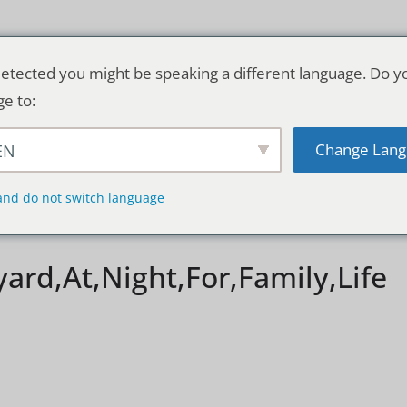
etected you might be speaking a different language. Do y
ge to:
Change Lang
EN
TSCHLAND & WELT
RATGEBER
DE
and do not switch language
yard,At,Night,For,Family,Life