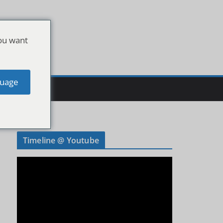
ou want
uage
Timeline @ Youtube