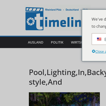
Zum
Inhalt
springen
We've d
to chan
AUSLAND
POLITIK
WIRTSCHAFT
DEU
Close 
Pool,Lighting,In,Back
style,And