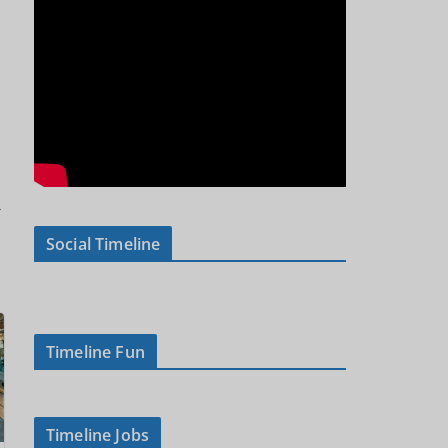
→
Social Timeline
Timeline Fun
Timeline Jobs