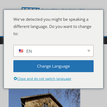
Zum
Inhalt
springen
We've detected you might be speaking a
different language. Do you want to change
to:
EN
210223_AlteSchule1
Change Language
(Andere)
Close and do not switch language